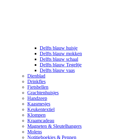
Delfts blauw huisje
Delfts blauw mokken
Delfts blauw schaal
Delfts blauw Tegeltje
Delfts blauw vaas
Dienblad
Drinkfles
Fietsbellen
Grachtenhuisjes
Handzeep
Kaasmesjes
Keukentextiel
Klompen
Kraamcadeau
Magneten & Sleutelhangers
Molens
Notitieboekjes & Pennen