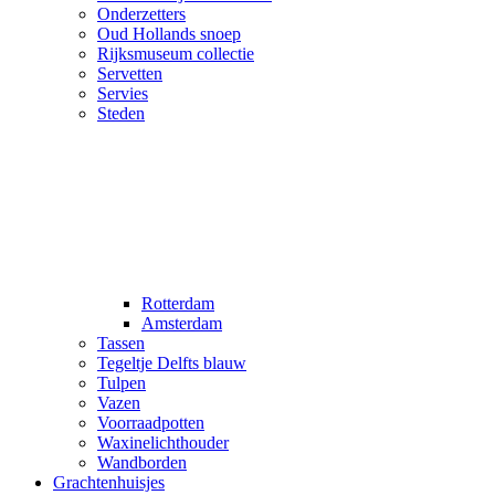
Onderzetters
Oud Hollands snoep
Rijksmuseum collectie
Servetten
Servies
Steden
Rotterdam
Amsterdam
Tassen
Tegeltje Delfts blauw
Tulpen
Vazen
Voorraadpotten
Waxinelichthouder
Wandborden
Grachtenhuisjes