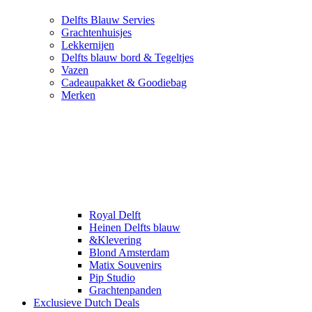
Delfts Blauw Servies
Grachtenhuisjes
Lekkernijen
Delfts blauw bord & Tegeltjes
Vazen
Cadeaupakket & Goodiebag
Merken
Royal Delft
Heinen Delfts blauw
&Klevering
Blond Amsterdam
Matix Souvenirs
Pip Studio
Grachtenpanden
Exclusieve Dutch Deals