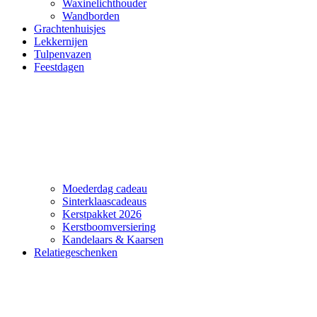
Waxinelichthouder
Wandborden
Grachtenhuisjes
Lekkernijen
Tulpenvazen
Feestdagen
Moederdag cadeau
Sinterklaascadeaus
Kerstpakket 2026
Kerstboomversiering
Kandelaars & Kaarsen
Relatiegeschenken