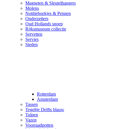
Magneten & Sleutelhangers
Molens
Notitieboekjes & Pennen
Onderzetters
Oud Hollands snoep
Rijksmuseum collectie
Servetten
Servies
Steden
Rotterdam
Amsterdam
Tassen
Tegeltje Delfts blauw
Tulpen
Vazen
Voorraadpotten