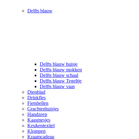
Delfts blauw
Delfts blauw huisje
Delfts blauw mokken
Delfts blauw schaal
Delfts blauw Tegeltje
Delfts blauw vaas
Dienblad
Drinkfles
Fietsbellen
Grachtenhuisjes
Handzeep
Kaasmesjes
Keukentextiel
Klompen
Kraamcadeau