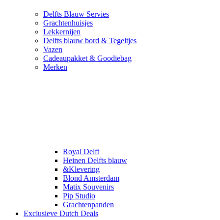
Delfts Blauw Servies
Grachtenhuisjes
Lekkernijen
Delfts blauw bord & Tegeltjes
Vazen
Cadeaupakket & Goodiebag
Merken
Royal Delft
Heinen Delfts blauw
&Klevering
Blond Amsterdam
Matix Souvenirs
Pip Studio
Grachtenpanden
Exclusieve Dutch Deals