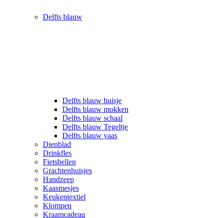
Delfts blauw
Delfts blauw huisje
Delfts blauw mokken
Delfts blauw schaal
Delfts blauw Tegeltje
Delfts blauw vaas
Dienblad
Drinkfles
Fietsbellen
Grachtenhuisjes
Handzeep
Kaasmesjes
Keukentextiel
Klompen
Kraamcadeau