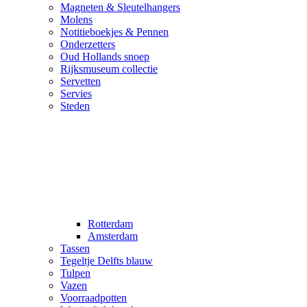
Magneten & Sleutelhangers
Molens
Notitieboekjes & Pennen
Onderzetters
Oud Hollands snoep
Rijksmuseum collectie
Servetten
Servies
Steden
Rotterdam
Amsterdam
Tassen
Tegeltje Delfts blauw
Tulpen
Vazen
Voorraadpotten