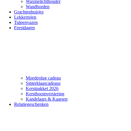
Waxinelichthouder
Wandborden
Grachtenhuisjes
Lekkernijen
Tulpenvazen
Feestdagen
Moederdag cadeau
Sinterklaascadeaus
Kerstpakket 2026
Kerstboomversiering
Kandelaars & Kaarsen
Relatiegeschenken