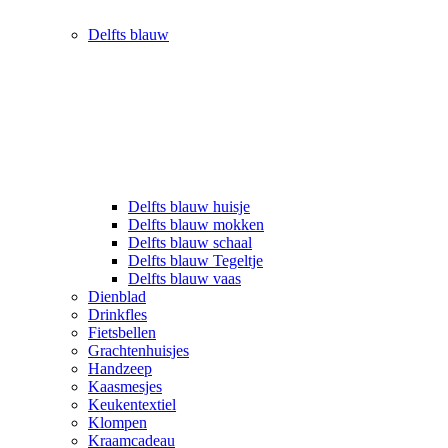
Delfts blauw
Delfts blauw huisje
Delfts blauw mokken
Delfts blauw schaal
Delfts blauw Tegeltje
Delfts blauw vaas
Dienblad
Drinkfles
Fietsbellen
Grachtenhuisjes
Handzeep
Kaasmesjes
Keukentextiel
Klompen
Kraamcadeau