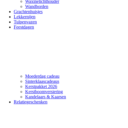
Waxinelichthouder
Wandborden
Grachtenhuisjes
Lekkernijen
Tulpenvazen
Feestdagen
Moederdag cadeau
Sinterklaascadeaus
Kerstpakket 2026
Kerstboomversiering
Kandelaars & Kaarsen
Relatiegeschenken