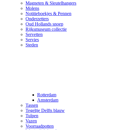
Magneten & Sleutelhangers
Molens
Notitieboekjes & Pennen
Onderzetters
Oud Hollands snoep
Rijksmuseum collectie
Servetten
Servies
Steden
Rotterdam
Amsterdam
Tassen
Tegeltje Delfts blauw
Tulpen
Vazen
Voorraadpotten