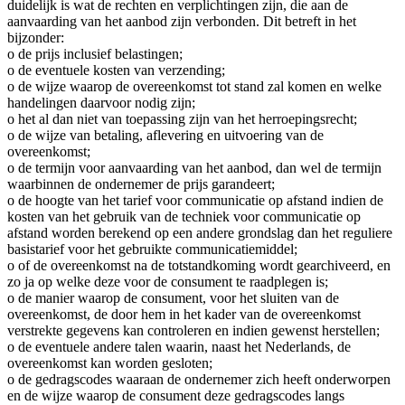
duidelijk is wat de rechten en verplichtingen zijn, die aan de
aanvaarding van het aanbod zijn verbonden. Dit betreft in het
bijzonder:
o de prijs inclusief belastingen;
o de eventuele kosten van verzending;
o de wijze waarop de overeenkomst tot stand zal komen en welke
handelingen daarvoor nodig zijn;
o het al dan niet van toepassing zijn van het herroepingsrecht;
o de wijze van betaling, aflevering en uitvoering van de
overeenkomst;
o de termijn voor aanvaarding van het aanbod, dan wel de termijn
waarbinnen de ondernemer de prijs garandeert;
o de hoogte van het tarief voor communicatie op afstand indien de
kosten van het gebruik van de techniek voor communicatie op
afstand worden berekend op een andere grondslag dan het reguliere
basistarief voor het gebruikte communicatiemiddel;
o of de overeenkomst na de totstandkoming wordt gearchiveerd, en
zo ja op welke deze voor de consument te raadplegen is;
o de manier waarop de consument, voor het sluiten van de
overeenkomst, de door hem in het kader van de overeenkomst
verstrekte gegevens kan controleren en indien gewenst herstellen;
o de eventuele andere talen waarin, naast het Nederlands, de
overeenkomst kan worden gesloten;
o de gedragscodes waaraan de ondernemer zich heeft onderworpen
en de wijze waarop de consument deze gedragscodes langs