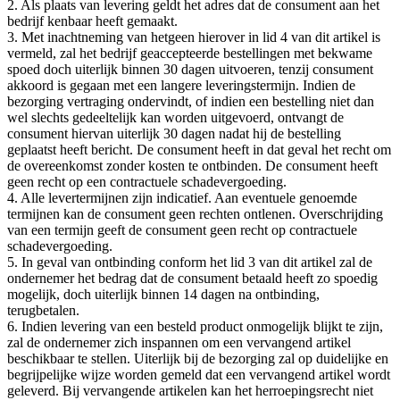
2. Als plaats van levering geldt het adres dat de consument aan het
bedrijf kenbaar heeft gemaakt.
3. Met inachtneming van hetgeen hierover in lid 4 van dit artikel is
vermeld, zal het bedrijf geaccepteerde bestellingen met bekwame
spoed doch uiterlijk binnen 30 dagen uitvoeren, tenzij consument
akkoord is gegaan met een langere leveringstermijn. Indien de
bezorging vertraging ondervindt, of indien een bestelling niet dan
wel slechts gedeeltelijk kan worden uitgevoerd, ontvangt de
consument hiervan uiterlijk 30 dagen nadat hij de bestelling
geplaatst heeft bericht. De consument heeft in dat geval het recht om
de overeenkomst zonder kosten te ontbinden. De consument heeft
geen recht op een contractuele schadevergoeding.
4. Alle levertermijnen zijn indicatief. Aan eventuele genoemde
termijnen kan de consument geen rechten ontlenen. Overschrijding
van een termijn geeft de consument geen recht op contractuele
schadevergoeding.
5. In geval van ontbinding conform het lid 3 van dit artikel zal de
ondernemer het bedrag dat de consument betaald heeft zo spoedig
mogelijk, doch uiterlijk binnen 14 dagen na ontbinding,
terugbetalen.
6. Indien levering van een besteld product onmogelijk blijkt te zijn,
zal de ondernemer zich inspannen om een vervangend artikel
beschikbaar te stellen. Uiterlijk bij de bezorging zal op duidelijke en
begrijpelijke wijze worden gemeld dat een vervangend artikel wordt
geleverd. Bij vervangende artikelen kan het herroepingsrecht niet