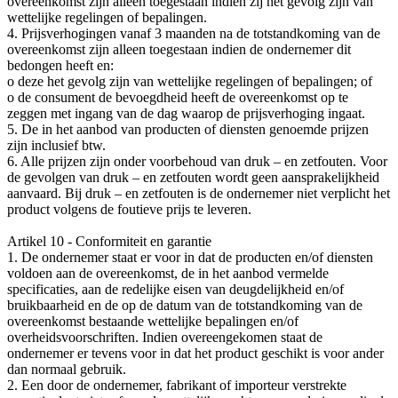
overeenkomst zijn alleen toegestaan indien zij het gevolg zijn van
wettelijke regelingen of bepalingen.
4. Prijsverhogingen vanaf 3 maanden na de totstandkoming van de
overeenkomst zijn alleen toegestaan indien de ondernemer dit
bedongen heeft en:
o deze het gevolg zijn van wettelijke regelingen of bepalingen; of
o de consument de bevoegdheid heeft de overeenkomst op te
zeggen met ingang van de dag waarop de prijsverhoging ingaat.
5. De in het aanbod van producten of diensten genoemde prijzen
zijn inclusief btw.
6. Alle prijzen zijn onder voorbehoud van druk – en zetfouten. Voor
de gevolgen van druk – en zetfouten wordt geen aansprakelijkheid
aanvaard. Bij druk – en zetfouten is de ondernemer niet verplicht het
product volgens de foutieve prijs te leveren.
Artikel 10 - Conformiteit en garantie
1. De ondernemer staat er voor in dat de producten en/of diensten
voldoen aan de overeenkomst, de in het aanbod vermelde
specificaties, aan de redelijke eisen van deugdelijkheid en/of
bruikbaarheid en de op de datum van de totstandkoming van de
overeenkomst bestaande wettelijke bepalingen en/of
overheidsvoorschriften. Indien overeengekomen staat de
ondernemer er tevens voor in dat het product geschikt is voor ander
dan normaal gebruik.
2. Een door de ondernemer, fabrikant of importeur verstrekte