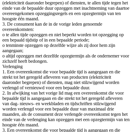
(elektriciteit daaronder begrepen) of diensten, te allen tijde tegen het
einde van de bepaalde duur opzeggen met inachtneming van daartoe
overeengekomen opzeggingsregels en een opzegtermijn van ten
hoogste één maand.
3. De consument kan de in de vorige leden genoemde
overeenkomsten:
o te allen tijde opzeggen en niet beperkt worden tot opzegging op
een bepaald tijdstip of in een bepaalde periode;
o tenminste opzeggen op dezelfde wijze als zij door hem zijn
aangegaan;
o altijd opzeggen met dezelfde opzegtermijn als de ondernemer voor
zichzelf heeft bedongen.
Verlenging
1. Een overeenkomst die voor bepaalde tijd is aangegaan en die
strekt tot het geregeld afleveren van producten (elektriciteit
daaronder begrepen) of diensten, mag niet stilzwijgend worden
verlengd of vernieuwd voor een bepaalde duur.
2. In afwijking van het vorige lid mag een overeenkomst die voor
bepaalde tijd is aangegaan en die strekt tot het geregeld afleveren
van dag- nieuws- en weekbladen en tijdschriften stilzwijgend
worden verlengd voor een bepaalde duur van maximaal drie
maanden, als de consument deze verlengde overeenkomst tegen het
einde van de verlenging kan opzeggen met een opzegtermijn van ten
hoogste één maand.
3. Een overeenkomst die voor bepaalde tijd is aangegaan en die