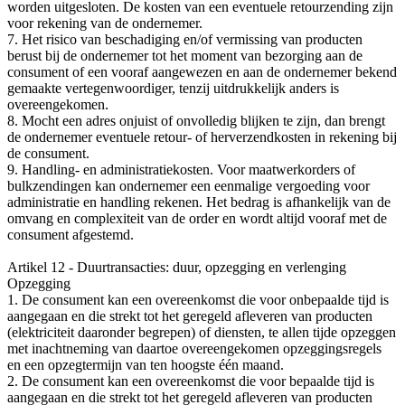
worden uitgesloten. De kosten van een eventuele retourzending zijn
voor rekening van de ondernemer.
7. Het risico van beschadiging en/of vermissing van producten
berust bij de ondernemer tot het moment van bezorging aan de
consument of een vooraf aangewezen en aan de ondernemer bekend
gemaakte vertegenwoordiger, tenzij uitdrukkelijk anders is
overeengekomen.
8. Mocht een adres onjuist of onvolledig blijken te zijn, dan brengt
de ondernemer eventuele retour- of herverzendkosten in rekening bij
de consument.
9. Handling- en administratiekosten. Voor maatwerkorders of
bulkzendingen kan ondernemer een eenmalige vergoeding voor
administratie en handling rekenen. Het bedrag is afhankelijk van de
omvang en complexiteit van de order en wordt altijd vooraf met de
consument afgestemd.
Artikel 12 - Duurtransacties: duur, opzegging en verlenging
Opzegging
1. De consument kan een overeenkomst die voor onbepaalde tijd is
aangegaan en die strekt tot het geregeld afleveren van producten
(elektriciteit daaronder begrepen) of diensten, te allen tijde opzeggen
met inachtneming van daartoe overeengekomen opzeggingsregels
en een opzegtermijn van ten hoogste één maand.
2. De consument kan een overeenkomst die voor bepaalde tijd is
aangegaan en die strekt tot het geregeld afleveren van producten