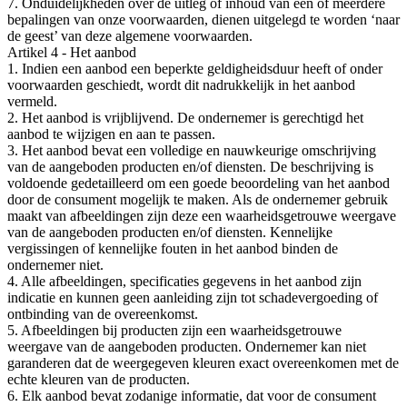
7. Onduidelijkheden over de uitleg of inhoud van één of meerdere
bepalingen van onze voorwaarden, dienen uitgelegd te worden ‘naar
de geest’ van deze algemene voorwaarden.
Artikel 4 - Het aanbod
1. Indien een aanbod een beperkte geldigheidsduur heeft of onder
voorwaarden geschiedt, wordt dit nadrukkelijk in het aanbod
vermeld.
2. Het aanbod is vrijblijvend. De ondernemer is gerechtigd het
aanbod te wijzigen en aan te passen.
3. Het aanbod bevat een volledige en nauwkeurige omschrijving
van de aangeboden producten en/of diensten. De beschrijving is
voldoende gedetailleerd om een goede beoordeling van het aanbod
door de consument mogelijk te maken. Als de ondernemer gebruik
maakt van afbeeldingen zijn deze een waarheidsgetrouwe weergave
van de aangeboden producten en/of diensten. Kennelijke
vergissingen of kennelijke fouten in het aanbod binden de
ondernemer niet.
4. Alle afbeeldingen, specificaties gegevens in het aanbod zijn
indicatie en kunnen geen aanleiding zijn tot schadevergoeding of
ontbinding van de overeenkomst.
5. Afbeeldingen bij producten zijn een waarheidsgetrouwe
weergave van de aangeboden producten. Ondernemer kan niet
garanderen dat de weergegeven kleuren exact overeenkomen met de
echte kleuren van de producten.
6. Elk aanbod bevat zodanige informatie, dat voor de consument