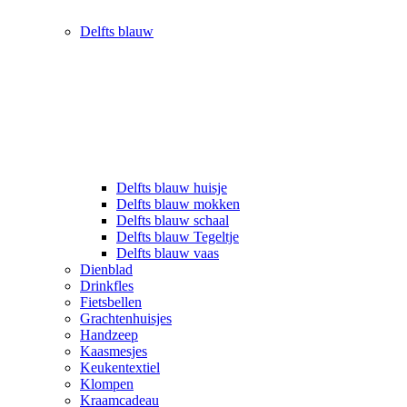
Delfts blauw
Delfts blauw huisje
Delfts blauw mokken
Delfts blauw schaal
Delfts blauw Tegeltje
Delfts blauw vaas
Dienblad
Drinkfles
Fietsbellen
Grachtenhuisjes
Handzeep
Kaasmesjes
Keukentextiel
Klompen
Kraamcadeau