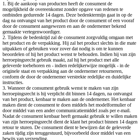
1. Bij de aankoop van producten heeft de consument de
mogelijkheid de overeenkomst zonder opgave van redenen te
ontbinden gedurende 14 dagen. Deze bedenktermijn gaat in op de
dag na ontvangst van het product door de consument of een vooraf
door de consument aangewezen en aan de ondernemer bekend
gemaakte vertegenwoordiger.
2. Tijdens de bedenktijd zal de consument zorgvuldig omgaan met
het product en de verpakking. Hij zal het product slechts in die mate
uitpakken of gebruiken voor zover dat nodig is om te kunnen
beoordelen of hij het product wenst te behouden. Indien hij van zijn
herroepingsrecht gebruik maakt, zal hij het product met alle
geleverde toebehoren en - indien redelijkerwijze mogelijk - in de
originele staat en verpakking aan de ondernemer retourneren,
conform de door de ondernemer verstrekte redelijke en duidelijke
instructies.
3. Wanneer de consument gebruik wenst te maken van zijn
herroepingsrecht is hij verplicht dit binnen 14 dagen, na ontvangst
van het product, kenbaar te maken aan de ondernemer. Het kenbaar
maken dient de consument te doen middels het modelformulier of
door middel van een ander communicatiemiddel zoals per e-mail.
Nadat de consument kenbaar heeft gemaakt gebruik te willen maken
van zijn herroepingsrecht dient de klant het product binnen 14 dagen
retour te sturen. De consument dient te bewijzen dat de geleverde
zaken tijdig zijn teruggestuurd, bijvoorbeeld door middel van een
bewijs van verzending.