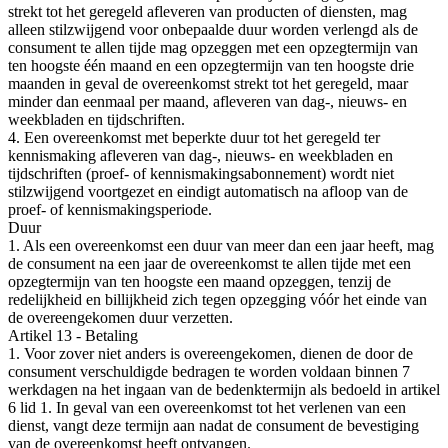
strekt tot het geregeld afleveren van producten of diensten, mag
alleen stilzwijgend voor onbepaalde duur worden verlengd als de
consument te allen tijde mag opzeggen met een opzegtermijn van
ten hoogste één maand en een opzegtermijn van ten hoogste drie
maanden in geval de overeenkomst strekt tot het geregeld, maar
minder dan eenmaal per maand, afleveren van dag-, nieuws- en
weekbladen en tijdschriften.
4. Een overeenkomst met beperkte duur tot het geregeld ter
kennismaking afleveren van dag-, nieuws- en weekbladen en
tijdschriften (proef- of kennismakingsabonnement) wordt niet
stilzwijgend voortgezet en eindigt automatisch na afloop van de
proef- of kennismakingsperiode.
Duur
1. Als een overeenkomst een duur van meer dan een jaar heeft, mag
de consument na een jaar de overeenkomst te allen tijde met een
opzegtermijn van ten hoogste een maand opzeggen, tenzij de
redelijkheid en billijkheid zich tegen opzegging vóór het einde van
de overeengekomen duur verzetten.
Artikel 13 - Betaling
1. Voor zover niet anders is overeengekomen, dienen de door de
consument verschuldigde bedragen te worden voldaan binnen 7
werkdagen na het ingaan van de bedenktermijn als bedoeld in artikel
6 lid 1. In geval van een overeenkomst tot het verlenen van een
dienst, vangt deze termijn aan nadat de consument de bevestiging
van de overeenkomst heeft ontvangen.