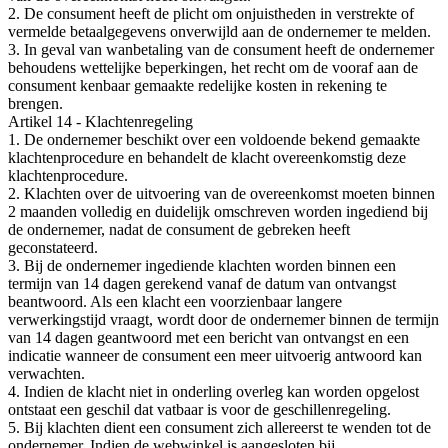
2. De consument heeft de plicht om onjuistheden in verstrekte of
vermelde betaalgegevens onverwijld aan de ondernemer te melden.
3. In geval van wanbetaling van de consument heeft de ondernemer
behoudens wettelijke beperkingen, het recht om de vooraf aan de
consument kenbaar gemaakte redelijke kosten in rekening te
brengen.
Artikel 14 - Klachtenregeling
1. De ondernemer beschikt over een voldoende bekend gemaakte
klachtenprocedure en behandelt de klacht overeenkomstig deze
klachtenprocedure.
2. Klachten over de uitvoering van de overeenkomst moeten binnen
2 maanden volledig en duidelijk omschreven worden ingediend bij
de ondernemer, nadat de consument de gebreken heeft
geconstateerd.
3. Bij de ondernemer ingediende klachten worden binnen een
termijn van 14 dagen gerekend vanaf de datum van ontvangst
beantwoord. Als een klacht een voorzienbaar langere
verwerkingstijd vraagt, wordt door de ondernemer binnen de termijn
van 14 dagen geantwoord met een bericht van ontvangst en een
indicatie wanneer de consument een meer uitvoerig antwoord kan
verwachten.
4. Indien de klacht niet in onderling overleg kan worden opgelost
ontstaat een geschil dat vatbaar is voor de geschillenregeling.
5. Bij klachten dient een consument zich allereerst te wenden tot de
ondernemer. Indien de webwinkel is aangesloten bij