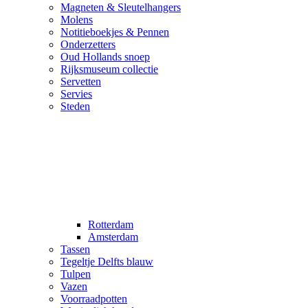
Magneten & Sleutelhangers
Molens
Notitieboekjes & Pennen
Onderzetters
Oud Hollands snoep
Rijksmuseum collectie
Servetten
Servies
Steden
Rotterdam
Amsterdam
Tassen
Tegeltje Delfts blauw
Tulpen
Vazen
Voorraadpotten