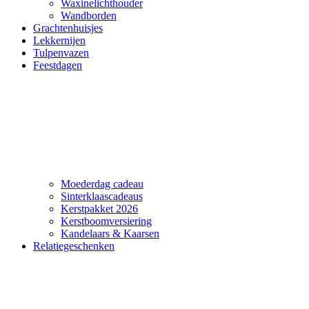
Waxinelichthouder
Wandborden
Grachtenhuisjes
Lekkernijen
Tulpenvazen
Feestdagen
Moederdag cadeau
Sinterklaascadeaus
Kerstpakket 2026
Kerstboomversiering
Kandelaars & Kaarsen
Relatiegeschenken