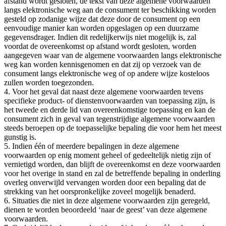
afstand wordt gesloten, de tekst van deze algemene voorwaarden
langs elektronische weg aan de consument ter beschikking worden
gesteld op zodanige wijze dat deze door de consument op een
eenvoudige manier kan worden opgeslagen op een duurzame
gegevensdrager. Indien dit redelijkerwijs niet mogelijk is, zal
voordat de overeenkomst op afstand wordt gesloten, worden
aangegeven waar van de algemene voorwaarden langs elektronische
weg kan worden kennisgenomen en dat zij op verzoek van de
consument langs elektronische weg of op andere wijze kosteloos
zullen worden toegezonden.
4. Voor het geval dat naast deze algemene voorwaarden tevens
specifieke product- of dienstenvoorwaarden van toepassing zijn, is
het tweede en derde lid van overeenkomstige toepassing en kan de
consument zich in geval van tegenstrijdige algemene voorwaarden
steeds beroepen op de toepasselijke bepaling die voor hem het meest
gunstig is.
5. Indien één of meerdere bepalingen in deze algemene
voorwaarden op enig moment geheel of gedeeltelijk nietig zijn of
vernietigd worden, dan blijft de overeenkomst en deze voorwaarden
voor het overige in stand en zal de betreffende bepaling in onderling
overleg onverwijld vervangen worden door een bepaling dat de
strekking van het oorspronkelijke zoveel mogelijk benaderd.
6. Situaties die niet in deze algemene voorwaarden zijn geregeld,
dienen te worden beoordeeld ‘naar de geest’ van deze algemene
voorwaarden.