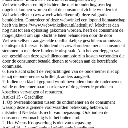
WebwinkelKeur en bij klachten die niet in onderling overleg
opgelost kunnen worden dient de consument zich te wenden tot
WebwinkelKeur (www.webwinkelkeur.nl), deze zal gratis
bemiddelen. Controleer of deze webwinkel een lopend lidmaatschap
heeft via https://www.webwinkelkeur.nl/ledenlijst/. Mocht er dan
nog niet tot een oplossing gekomen worden, heeft de consument de
mogelijkheid om zijn klacht te laten behandelen door de door
WebwinkelKeur aangestelde onafhankelijke geschillencommissie,
de uitspraak hiervan is bindend en zowel ondernemer als consument
stemmen in met deze bindende uitspraak. Aan het voorleggen van
een geschil aan deze geschillencommissie zijn kosten verbonden die
door de consument betaald dienen te worden aan de betreffende
commissie.
6. Een klacht schort de verplichtingen van de ondernemer niet op,
tenzij de ondernemer schriftelijk anders aangeeft.
7. Indien een klacht gegrond wordt bevonden door de ondernemer,
zal de ondernemer naar haar keuze of de geleverde producten
kosteloos vervangen of repareren.
Artikel 15 - Geschillen
1. Op overeenkomsten tussen de ondernemer en de consument
waarop deze algemene voorwaarden betrekking hebben, is
uitsluitend Nederlands recht van toepassing. Ook indien de
consument woonachtig is in het buitenland.
2. Het Weens Koopverdrag is niet van toepassing.
Artikel 16 - Aanvullende of afwijkende bepalingen