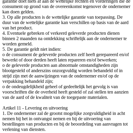
garantie doet niets af aan de wettelijke rechten en vorderingen die de
consument op grond van de overeenkomst tegenover de ondernemer
kan doen gelden.
3. Op alle producten is de wettelijke garantie van toepassing. De
duur van de wettelijke garantie kan verschillen op basis van de aard
van het product.
4. Eventuele gebreken of verkeerd geleverde producten dienen
binnen 2 maanden na ontdekking schriftelijk aan de ondernemer te
worden gemeld.
5. De garantie geldt niet indien:
o de consument de geleverde producten zelf heeft gerepareerd en/of
bewerkt of door derden heeft laten repareren en/of bewerken;
o de geleverde producten aan abnormale omstandigheden zijn
blootgesteld of anderszins onzorgvuldig worden behandeld of in
strijd zijn met de aanwijzingen van de ondernemer en/of op de
verpakking behandeld zijn;
o de ondeugdelijkheid geheel of gedeeltelijk het gevolg is van
voorschriften die de overheid heeft gesteld of zal stellen ten aanzien
van de aard of de kwaliteit van de toegepaste materialen.
Artikel 11 - Levering en uitvoering
1. De ondernemer zal de grootst mogelijke zorgvuldigheid in acht
nemen bij het in ontvangst nemen en bij de uitvoering van
bestellingen van producten en bij de beoordeling van aanvragen tot
verlening van diensten.