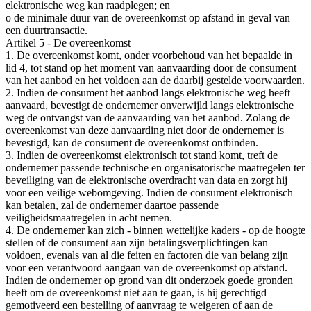
elektronische weg kan raadplegen; en
o de minimale duur van de overeenkomst op afstand in geval van
een duurtransactie.
Artikel 5 - De overeenkomst
1. De overeenkomst komt, onder voorbehoud van het bepaalde in
lid 4, tot stand op het moment van aanvaarding door de consument
van het aanbod en het voldoen aan de daarbij gestelde voorwaarden.
2. Indien de consument het aanbod langs elektronische weg heeft
aanvaard, bevestigt de ondernemer onverwijld langs elektronische
weg de ontvangst van de aanvaarding van het aanbod. Zolang de
overeenkomst van deze aanvaarding niet door de ondernemer is
bevestigd, kan de consument de overeenkomst ontbinden.
3. Indien de overeenkomst elektronisch tot stand komt, treft de
ondernemer passende technische en organisatorische maatregelen ter
beveiliging van de elektronische overdracht van data en zorgt hij
voor een veilige webomgeving. Indien de consument elektronisch
kan betalen, zal de ondernemer daartoe passende
veiligheidsmaatregelen in acht nemen.
4. De ondernemer kan zich - binnen wettelijke kaders - op de hoogte
stellen of de consument aan zijn betalingsverplichtingen kan
voldoen, evenals van al die feiten en factoren die van belang zijn
voor een verantwoord aangaan van de overeenkomst op afstand.
Indien de ondernemer op grond van dit onderzoek goede gronden
heeft om de overeenkomst niet aan te gaan, is hij gerechtigd
gemotiveerd een bestelling of aanvraag te weigeren of aan de