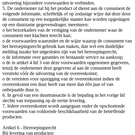
uitvoering bijzondere voorwaarden te verbinden.
5. De ondernemer zal bij het product of dienst aan de consument de
volgende informatie, schriftelijk of op zodanige wijze dat deze door
de consument op een toegankelijke manier kan worden opgeslagen
op een duurzame gegevensdrager, meesturen:
o het bezoekadres van de vestiging van de ondernemer waar de
consument met klachten terecht kan;
o de voorwaarden waaronder en de wijze waarop de consument van
het herroepingsrecht gebruik kan maken, dan wel een duidelijke
melding inzake het uitgesloten zijn van het herroepingsrecht;
o de informatie over garanties en bestaande service na aankoop;
o de in artikel 4 lid 3 van deze voorwaarden opgenomen gegevens,
tenzij de ondernemer deze gegevens al aan de consument heeft
verstrekt vóór de uitvoering van de overeenkomst;
o de vereisten voor opzegging van de overeenkomst indien de
overeenkomst een duur heeft van meer dan één jaar of van
onbepaalde duur is.
6. In geval van een duurtransactie is de bepaling in het vorige lid
slechts van toepassing op de eerste levering.
7. Iedere overeenkomst wordt aangegaan onder de opschortende
voorwaarden van voldoende beschikbaarheid van de betreffende
producten.
Artikel 6 - Herroepingsrecht
Bij levering van producten: