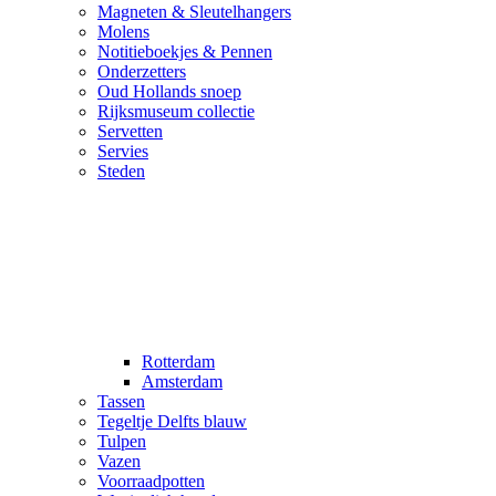
Magneten & Sleutelhangers
Molens
Notitieboekjes & Pennen
Onderzetters
Oud Hollands snoep
Rijksmuseum collectie
Servetten
Servies
Steden
Rotterdam
Amsterdam
Tassen
Tegeltje Delfts blauw
Tulpen
Vazen
Voorraadpotten