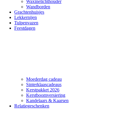
Waxinelichthouder
Wandborden
Grachtenhuisjes
Lekkernijen
Tulpenvazen
Feestdagen
Moederdag cadeau
Sinterklaascadeaus
Kerstpakket 2026
Kerstboomversiering
Kandelaars & Kaarsen
Relatiegeschenken