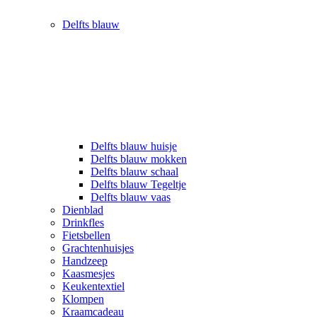
Delfts blauw
Delfts blauw huisje
Delfts blauw mokken
Delfts blauw schaal
Delfts blauw Tegeltje
Delfts blauw vaas
Dienblad
Drinkfles
Fietsbellen
Grachtenhuisjes
Handzeep
Kaasmesjes
Keukentextiel
Klompen
Kraamcadeau