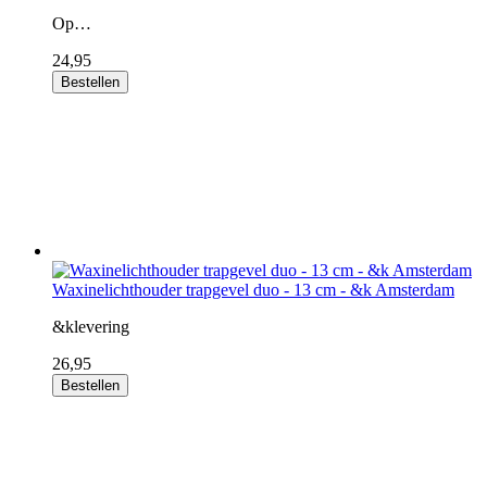
Op…
24,95
Bestellen
Waxinelichthouder trapgevel duo - 13 cm - &k Amsterdam
&klevering
26,95
Bestellen