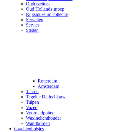
Onderzetters
Oud Hollands snoep
Rijksmuseum collectie
Servetten
Servies
Steden
Rotterdam
Amsterdam
Tassen
Tegeltje Delfts blauw
Tulpen
Vazen
Voorraadpotten
Waxinelichthouder
Wandborden
Grachtenhuisjes