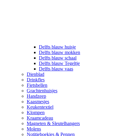
Delfts blauw huisje
Delfts blauw mokken
Delfts blauw schaal
Delfts blauw Tegeltje
Delfts blauw vaas
Dienblad
Drinkfles
Fietsbellen
Grachtenhuisjes
Handzeep
Kaasmesjes
Keukentextiel
Klompen
Kraamcadeau
Magneten & Sleutelhangers
Molens
Notitieboekjes & Pennen