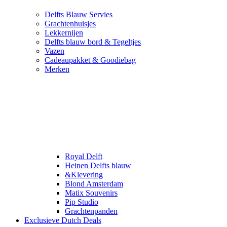
Delfts Blauw Servies
Grachtenhuisjes
Lekkernijen
Delfts blauw bord & Tegeltjes
Vazen
Cadeaupakket & Goodiebag
Merken
Royal Delft
Heinen Delfts blauw
&Klevering
Blond Amsterdam
Matix Souvenirs
Pip Studio
Grachtenpanden
Exclusieve Dutch Deals