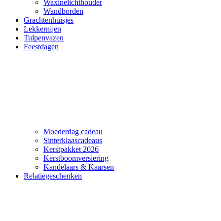
Waxinelichthouder
Wandborden
Grachtenhuisjes
Lekkernijen
Tulpenvazen
Feestdagen
Moederdag cadeau
Sinterklaascadeaus
Kerstpakket 2026
Kerstboomversiering
Kandelaars & Kaarsen
Relatiegeschenken