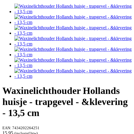
Waxinelichthouder Hollands
huisje - trapgevel - &klevering
- 13,5 cm
EAN:
7434202264251
15,95
(inclusief btw)