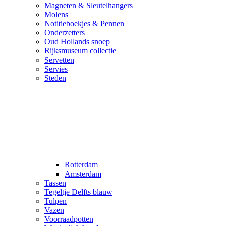
Magneten & Sleutelhangers
Molens
Notitieboekjes & Pennen
Onderzetters
Oud Hollands snoep
Rijksmuseum collectie
Servetten
Servies
Steden
Rotterdam
Amsterdam
Tassen
Tegeltje Delfts blauw
Tulpen
Vazen
Voorraadpotten