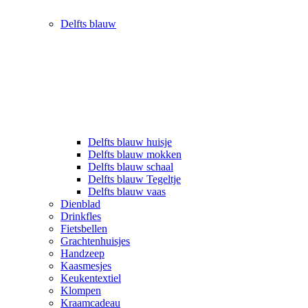
Delfts blauw
Delfts blauw huisje
Delfts blauw mokken
Delfts blauw schaal
Delfts blauw Tegeltje
Delfts blauw vaas
Dienblad
Drinkfles
Fietsbellen
Grachtenhuisjes
Handzeep
Kaasmesjes
Keukentextiel
Klompen
Kraamcadeau