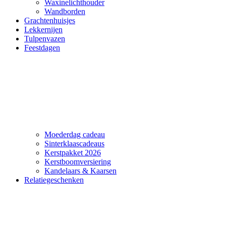
Waxinelichthouder
Wandborden
Grachtenhuisjes
Lekkernijen
Tulpenvazen
Feestdagen
Moederdag cadeau
Sinterklaascadeaus
Kerstpakket 2026
Kerstboomversiering
Kandelaars & Kaarsen
Relatiegeschenken