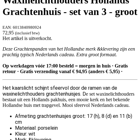
Waxinelichthouders Hollands
Grachtenhuis - set van 3 - groot
EAN:
6013840980924
72,95
(inclusief btw)
Het artikel is uitverkocht.
Deze Grachtenpanden van het Hollandse merk &klevering zijn een
prachtig typisch Nederlands cadeau. Extra groot formaat.
Op werkdagen vóór 17:00 besteld = morgen in huis · Gratis
retour · Gratis verzending vanaf € 94,95 (anders € 5,95) ·
Het kaarslicht schijnt sfeervol door de ramen van de
waxinelichthouders
grachtenhuisjes. D
e set waxinelichthouders
bestaat uit een Hollands pakhuis, een mooie kerk en het bekende
Hollandse huis met trapgevel. Mooi sfeervol Nederlands cadeau.
Afmeting grachtenhuisjes groot: 17 (h), 8 (d) en 11 (b)
cm
Materiaal: porselein
Kleur: wit
Merk: &klevering