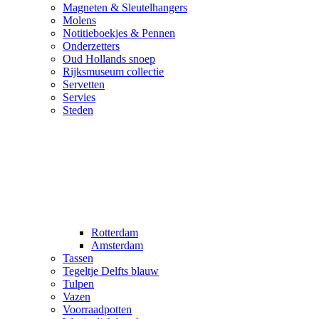
Magneten & Sleutelhangers
Molens
Notitieboekjes & Pennen
Onderzetters
Oud Hollands snoep
Rijksmuseum collectie
Servetten
Servies
Steden
Rotterdam
Amsterdam
Tassen
Tegeltje Delfts blauw
Tulpen
Vazen
Voorraadpotten