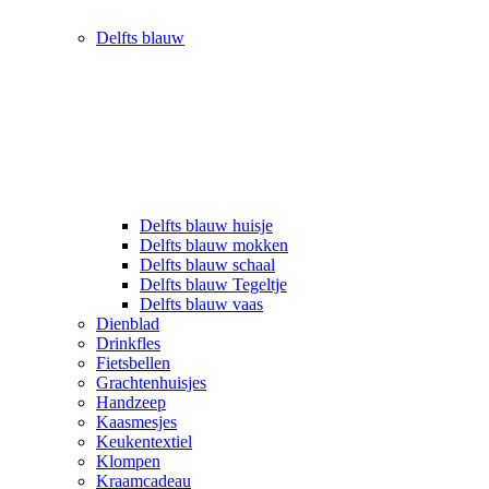
Delfts blauw
Delfts blauw huisje
Delfts blauw mokken
Delfts blauw schaal
Delfts blauw Tegeltje
Delfts blauw vaas
Dienblad
Drinkfles
Fietsbellen
Grachtenhuisjes
Handzeep
Kaasmesjes
Keukentextiel
Klompen
Kraamcadeau