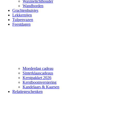
Waxinelichthouder
Wandborden
Grachtenhuisjes
Lekkernijen
Tulpenvazen
Feestdagen
Moederdag cadeau
Sinterklaascadeaus
Kerstpakket 2026
Kerstboomversiering
Kandelaars & Kaarsen
Relatiegeschenken