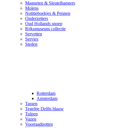
Magneten & Sleutelhangers
Molens
Notitieboekjes & Pennen
Onderzetters
Oud Hollands snoep
Rijksmuseum collectie
Servetten
Servies
Steden
Rotterdam
Amsterdam
Tassen
Tegeltje Delfts blauw
Tulpen
Vazen
Voorraadpotten