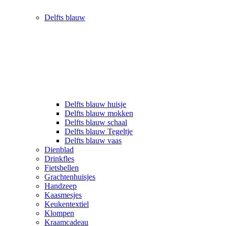
Delfts blauw
Delfts blauw huisje
Delfts blauw mokken
Delfts blauw schaal
Delfts blauw Tegeltje
Delfts blauw vaas
Dienblad
Drinkfles
Fietsbellen
Grachtenhuisjes
Handzeep
Kaasmesjes
Keukentextiel
Klompen
Kraamcadeau