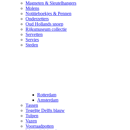
Magneten & Sleutelhangers
Molens
Notitieboekjes & Pennen
Onderzetters
Oud Hollands snoep
Rijksmuseum collectie
Servetten
Servies
Steden
Rotterdam
Amsterdam
Tassen
Tegeltje Delfts blauw
Tulpen
Vazen
Voorraadpotten