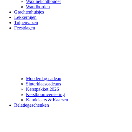
Waxinelichthouder
Wandborden
Grachtenhuisjes
Lekkernijen
Tulpenvazen
Feestdagen
Moederdag cadeau
Sinterklaascadeaus
Kerstpakket 2026
Kerstboomversiering
Kandelaars & Kaarsen
Relatiegeschenken