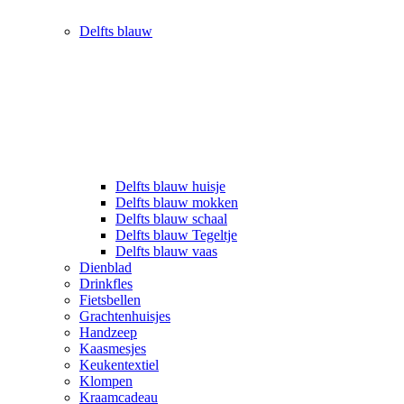
Delfts blauw
Delfts blauw huisje
Delfts blauw mokken
Delfts blauw schaal
Delfts blauw Tegeltje
Delfts blauw vaas
Dienblad
Drinkfles
Fietsbellen
Grachtenhuisjes
Handzeep
Kaasmesjes
Keukentextiel
Klompen
Kraamcadeau