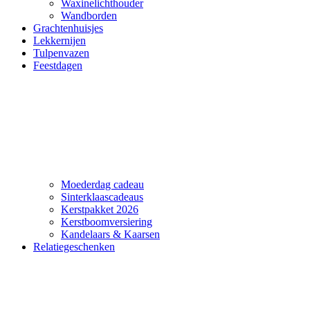
Waxinelichthouder
Wandborden
Grachtenhuisjes
Lekkernijen
Tulpenvazen
Feestdagen
Moederdag cadeau
Sinterklaascadeaus
Kerstpakket 2026
Kerstboomversiering
Kandelaars & Kaarsen
Relatiegeschenken