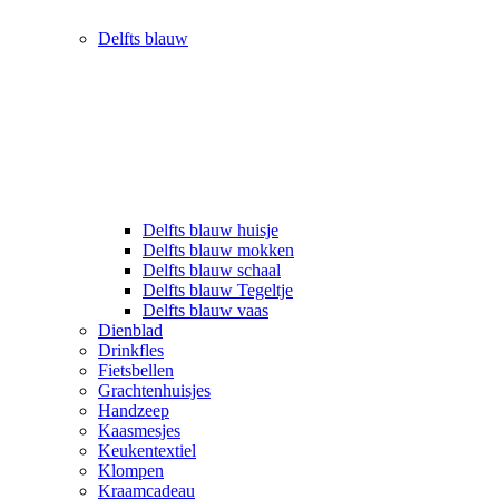
Delfts blauw
Delfts blauw huisje
Delfts blauw mokken
Delfts blauw schaal
Delfts blauw Tegeltje
Delfts blauw vaas
Dienblad
Drinkfles
Fietsbellen
Grachtenhuisjes
Handzeep
Kaasmesjes
Keukentextiel
Klompen
Kraamcadeau