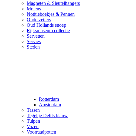
Magneten & Sleutelhangers
Molens
Notitieboekjes & Pennen
Onderzetters
Oud Hollands snoep
Rijksmuseum collectie
Servetten
Servies
Steden
Rotterdam
Amsterdam
Tassen
Tegeltje Delfts blauw
Tulpen
Vazen
Voorraadpotten