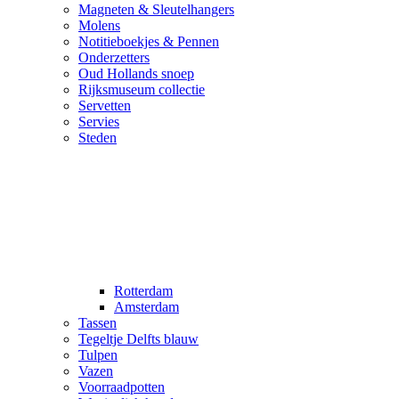
Magneten & Sleutelhangers
Molens
Notitieboekjes & Pennen
Onderzetters
Oud Hollands snoep
Rijksmuseum collectie
Servetten
Servies
Steden
Rotterdam
Amsterdam
Tassen
Tegeltje Delfts blauw
Tulpen
Vazen
Voorraadpotten