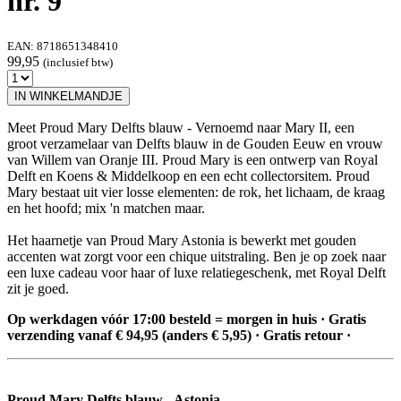
nr. 9
EAN:
8718651348410
99,95
(inclusief btw)
IN WINKELMANDJE
Meet Proud Mary Delfts blauw - Vernoemd naar Mary II, een
groot verzamelaar van Delfts blauw in de Gouden Eeuw en vrouw
van Willem van Oranje III. Proud Mary is een ontwerp van Royal
Delft en Koens & Middelkoop en een echt collectorsitem. Proud
Mary bestaat uit vier losse elementen: de rok, het lichaam, de kraag
en het hoofd; mix 'n matchen maar.
Het haarnetje van Proud Mary Astonia is bewerkt met gouden
accenten wat zorgt voor een chique uitstraling. Ben je op zoek naar
een luxe cadeau voor haar of luxe relatiegeschenk, met Royal Delft
zit je goed.
Op werkdagen vóór 17:00 besteld = morgen in huis · Gratis
verzending vanaf € 94,95 (anders € 5,95) · Gratis retour ·
Proud Mary Delfts blauw - Astonia