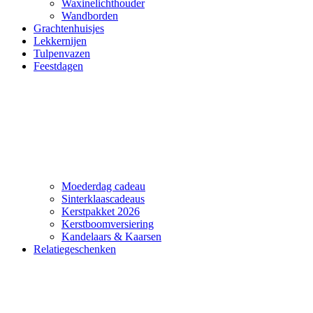
Waxinelichthouder
Wandborden
Grachtenhuisjes
Lekkernijen
Tulpenvazen
Feestdagen
Moederdag cadeau
Sinterklaascadeaus
Kerstpakket 2026
Kerstboomversiering
Kandelaars & Kaarsen
Relatiegeschenken