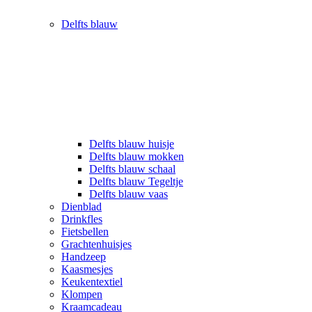
Delfts blauw
Delfts blauw huisje
Delfts blauw mokken
Delfts blauw schaal
Delfts blauw Tegeltje
Delfts blauw vaas
Dienblad
Drinkfles
Fietsbellen
Grachtenhuisjes
Handzeep
Kaasmesjes
Keukentextiel
Klompen
Kraamcadeau