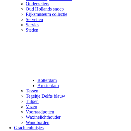
Onderzetters
Oud Hollands snoep
Rijksmuseum collectie
Servetten
Servies
Steden
Rotterdam
Amsterdam
Tassen
Tegeltje Delfts blauw
Tulpen
Vazen
Voorraadpotten
Waxinelichthouder
Wandborden
Grachtenhuisjes