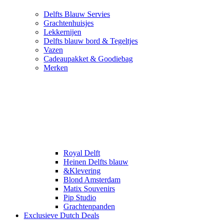
Delfts Blauw Servies
Grachtenhuisjes
Lekkernijen
Delfts blauw bord & Tegeltjes
Vazen
Cadeaupakket & Goodiebag
Merken
Royal Delft
Heinen Delfts blauw
&Klevering
Blond Amsterdam
Matix Souvenirs
Pip Studio
Grachtenpanden
Exclusieve Dutch Deals