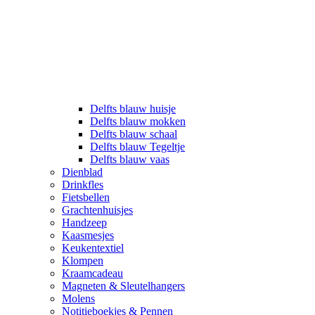
Delfts blauw huisje
Delfts blauw mokken
Delfts blauw schaal
Delfts blauw Tegeltje
Delfts blauw vaas
Dienblad
Drinkfles
Fietsbellen
Grachtenhuisjes
Handzeep
Kaasmesjes
Keukentextiel
Klompen
Kraamcadeau
Magneten & Sleutelhangers
Molens
Notitieboekjes & Pennen