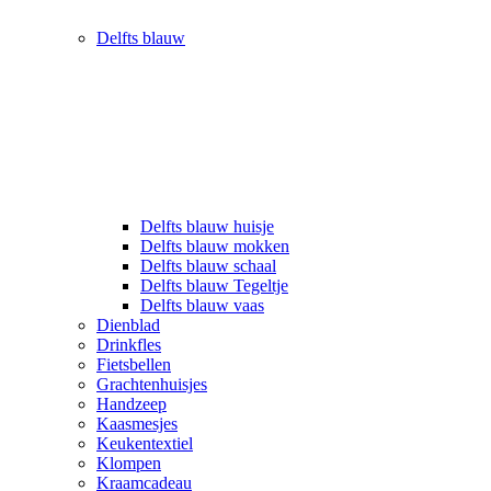
Delfts blauw
Delfts blauw huisje
Delfts blauw mokken
Delfts blauw schaal
Delfts blauw Tegeltje
Delfts blauw vaas
Dienblad
Drinkfles
Fietsbellen
Grachtenhuisjes
Handzeep
Kaasmesjes
Keukentextiel
Klompen
Kraamcadeau