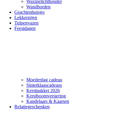
Waxinelichthouder
Wandborden
Grachtenhuisjes
Lekkernijen
Tulpenvazen
Feestdagen
Moederdag cadeau
Sinterklaascadeaus
Kerstpakket 2026
Kerstboomversiering
Kandelaars & Kaarsen
Relatiegeschenken