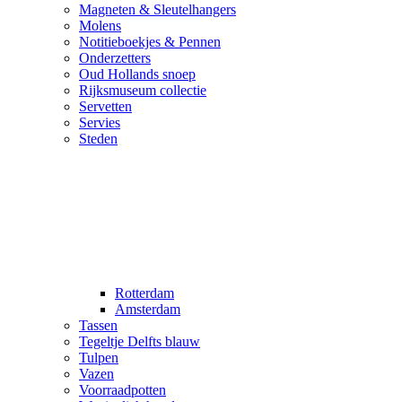
Magneten & Sleutelhangers
Molens
Notitieboekjes & Pennen
Onderzetters
Oud Hollands snoep
Rijksmuseum collectie
Servetten
Servies
Steden
Rotterdam
Amsterdam
Tassen
Tegeltje Delfts blauw
Tulpen
Vazen
Voorraadpotten