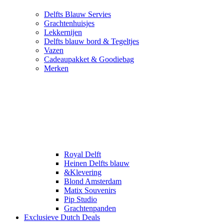
Delfts Blauw Servies
Grachtenhuisjes
Lekkernijen
Delfts blauw bord & Tegeltjes
Vazen
Cadeaupakket & Goodiebag
Merken
Royal Delft
Heinen Delfts blauw
&Klevering
Blond Amsterdam
Matix Souvenirs
Pip Studio
Grachtenpanden
Exclusieve Dutch Deals