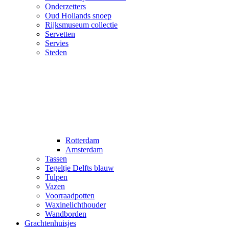
Onderzetters
Oud Hollands snoep
Rijksmuseum collectie
Servetten
Servies
Steden
Rotterdam
Amsterdam
Tassen
Tegeltje Delfts blauw
Tulpen
Vazen
Voorraadpotten
Waxinelichthouder
Wandborden
Grachtenhuisjes