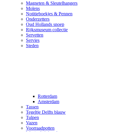
Magneten & Sleutelhangers
Molens
Notitieboekjes & Pennen
Onderzetters
Oud Hollands snoep
Rijksmuseum collectie
Servetten
Servies
Steden
Rotterdam
Amsterdam
Tassen
Tegeltje Delfts blauw
Tulpen
Vazen
Voorraadpotten