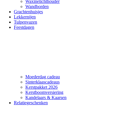
Waxinelichthouder
Wandborden
Grachtenhuisjes
Lekkernijen
Tulpenvazen
Feestdagen
Moederdag cadeau
Sinterklaascadeaus
Kerstpakket 2026
Kerstboomversiering
Kandelaars & Kaarsen
Relatiegeschenken