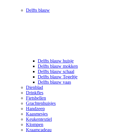
Delfts blauw
Delfts blauw huisje
Delfts blauw mokken
Delfts blauw schaal
Delfts blauw Tegeltje
Delfts blauw vaas
Dienblad
Drinkfles
Fietsbellen
Grachtenhuisjes
Handzeep
Kaasmesjes
Keukentextiel
Klompen
Kraamcadeau