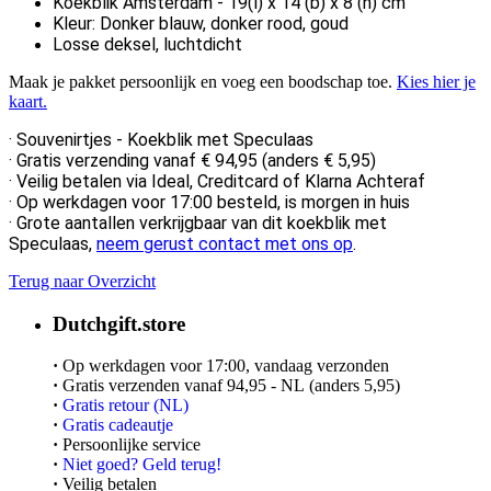
Koekblik Amsterdam - 19(l) x 14 (b) x 8 (h) cm
Kleur: Donker blauw, donker rood, goud
Losse deksel, luchtdicht
Maak je pakket persoonlijk en voeg een boodschap toe.
Kies hier je
kaart.
·
Souvenirtjes - Koekblik met Speculaas
·
Gratis verzending vanaf € 94,95 (anders € 5,95)
·
Veilig betalen via Ideal, Creditcard of Klarna Achteraf
· Op werkdagen voor 17:00 besteld, is morgen in huis
·
Grote aantallen verkrijgbaar van dit koekblik met
Speculaas,
neem gerust contact met ons op
.
Terug naar Overzicht
Dutchgift.store
·
Op werkdagen voor 17:00, vandaag verzonden
·
Gratis verzenden vanaf 94,95 - NL (anders 5,95)
·
Gratis retour (NL)
·
Gratis cadeautje
·
Persoonlijke service
·
Niet goed? Geld terug!
·
Veilig betalen