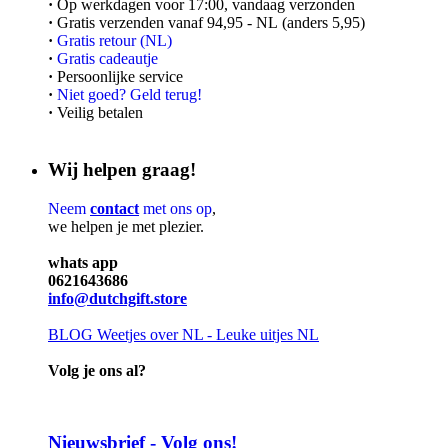
·
Op werkdagen voor 17:00, vandaag verzonden
·
Gratis verzenden vanaf 94,95 - NL (anders 5,95)
·
Gratis retour (NL)
·
Gratis cadeautje
·
Persoonlijke service
·
Niet goed? Geld terug!
·
Veilig betalen
Wij helpen graag!
Neem
contact
met ons op
,
we helpen je met plezier.
whats app
0621643686
info@dutchgift.store
BLOG
Weetjes over NL - Leuke uitjes NL
Volg je ons al?
Nieuwsbrief - Volg ons!