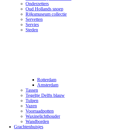
Onderzetters
Oud Hollands snoep
Rijksmuseum collectie
Servetten
Servies
Steden
Rotterdam
Amsterdam
Tassen
Tegeltje Delfts blauw
Tulpen
Vazen
Voorraadpotten
Waxinelichthouder
Wandborden
Grachtenhuisjes