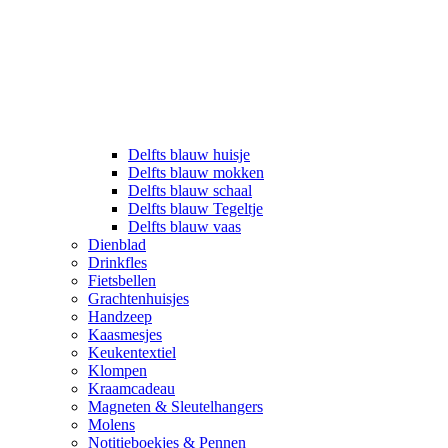
Delfts blauw huisje
Delfts blauw mokken
Delfts blauw schaal
Delfts blauw Tegeltje
Delfts blauw vaas
Dienblad
Drinkfles
Fietsbellen
Grachtenhuisjes
Handzeep
Kaasmesjes
Keukentextiel
Klompen
Kraamcadeau
Magneten & Sleutelhangers
Molens
Notitieboekjes & Pennen