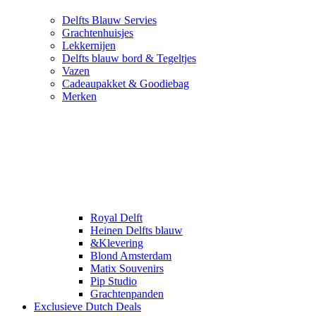
Delfts Blauw Servies
Grachtenhuisjes
Lekkernijen
Delfts blauw bord & Tegeltjes
Vazen
Cadeaupakket & Goodiebag
Merken
Royal Delft
Heinen Delfts blauw
&Klevering
Blond Amsterdam
Matix Souvenirs
Pip Studio
Grachtenpanden
Exclusieve Dutch Deals