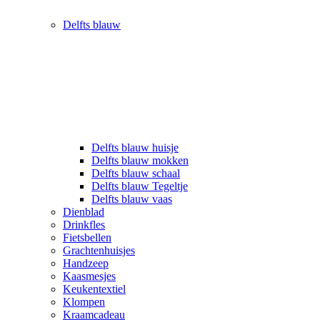
Delfts blauw
Delfts blauw huisje
Delfts blauw mokken
Delfts blauw schaal
Delfts blauw Tegeltje
Delfts blauw vaas
Dienblad
Drinkfles
Fietsbellen
Grachtenhuisjes
Handzeep
Kaasmesjes
Keukentextiel
Klompen
Kraamcadeau