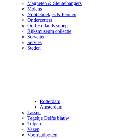
Magneten & Sleutelhangers
Molens
Notitieboekjes & Pennen
Onderzetters
Oud Hollands snoep
Rijksmuseum collectie
Servetten
Servies
Steden
Rotterdam
Amsterdam
Tassen
Tegeltje Delfts blauw
Tulpen
Vazen
Voorraadpotten