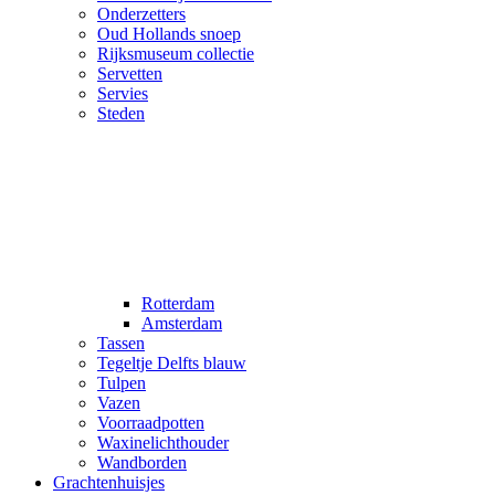
Onderzetters
Oud Hollands snoep
Rijksmuseum collectie
Servetten
Servies
Steden
Rotterdam
Amsterdam
Tassen
Tegeltje Delfts blauw
Tulpen
Vazen
Voorraadpotten
Waxinelichthouder
Wandborden
Grachtenhuisjes