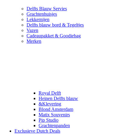
Delfts Blauw Servies
Grachtenhuisjes
Lekkernijen
Delfts blauw bord & Tegeltjes
Vazen
Cadeaupakket & Goodiebag
Merken
Royal Delft
Heinen Delfts blauw
&Klevering
Blond Amsterdam
Matix Souvenirs
Pip Studio
Grachtenpanden
Exclusieve Dutch Deals