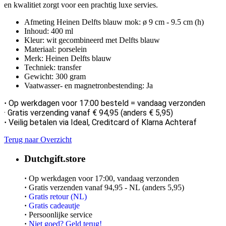
en kwalitiet zorgt voor een prachtig luxe servies.
Afmeting Heinen Delfts blauw mok: ø 9 cm - 9.5 cm (h)
Inhoud: 400 ml
Kleur: wit gecombineerd met Delfts blauw
Materiaal: porselein
Merk: Heinen Delfts blauw
Techniek: transfer
Gewicht: 300 gram
Vaatwasser- en magnetronbestending: Ja
Op werkdagen voor 17:00 besteld = vandaag verzonden
·
· Gratis verzending vanaf € 94,95 (anders € 5,95)
Veilig betalen via Ideal, Creditcard of Klarna Achteraf
·
Terug naar Overzicht
Dutchgift.store
·
Op werkdagen voor 17:00, vandaag verzonden
·
Gratis verzenden vanaf 94,95 - NL (anders 5,95)
·
Gratis retour (NL)
·
Gratis cadeautje
·
Persoonlijke service
·
Niet goed? Geld terug!