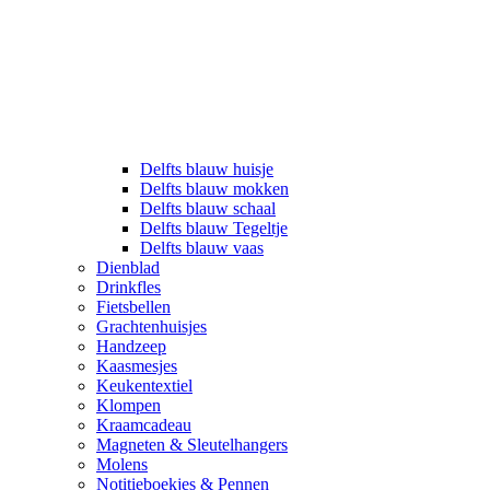
Delfts blauw huisje
Delfts blauw mokken
Delfts blauw schaal
Delfts blauw Tegeltje
Delfts blauw vaas
Dienblad
Drinkfles
Fietsbellen
Grachtenhuisjes
Handzeep
Kaasmesjes
Keukentextiel
Klompen
Kraamcadeau
Magneten & Sleutelhangers
Molens
Notitieboekjes & Pennen