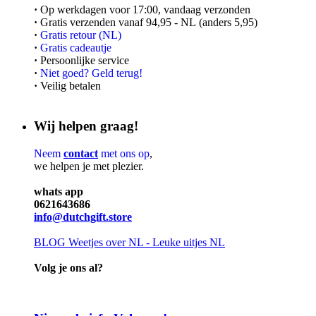
·
Op werkdagen voor 17:00, vandaag verzonden
·
Gratis verzenden vanaf 94,95 - NL (anders 5,95)
·
Gratis retour (NL)
·
Gratis cadeautje
·
Persoonlijke service
·
Niet goed? Geld terug!
·
Veilig betalen
Wij helpen graag!
Neem
contact
met ons op
,
we helpen je met plezier.
whats app
0621643686
info@dutchgift.store
BLOG
Weetjes over NL - Leuke uitjes NL
Volg je ons al?