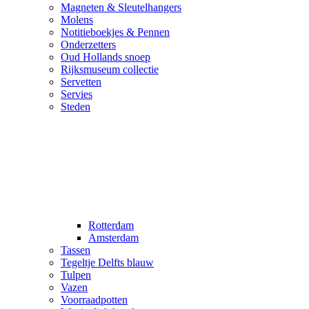
Magneten & Sleutelhangers
Molens
Notitieboekjes & Pennen
Onderzetters
Oud Hollands snoep
Rijksmuseum collectie
Servetten
Servies
Steden
Rotterdam
Amsterdam
Tassen
Tegeltje Delfts blauw
Tulpen
Vazen
Voorraadpotten