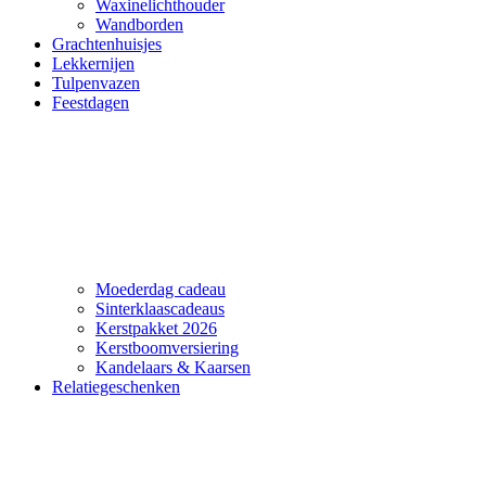
Waxinelichthouder
Wandborden
Grachtenhuisjes
Lekkernijen
Tulpenvazen
Feestdagen
Moederdag cadeau
Sinterklaascadeaus
Kerstpakket 2026
Kerstboomversiering
Kandelaars & Kaarsen
Relatiegeschenken