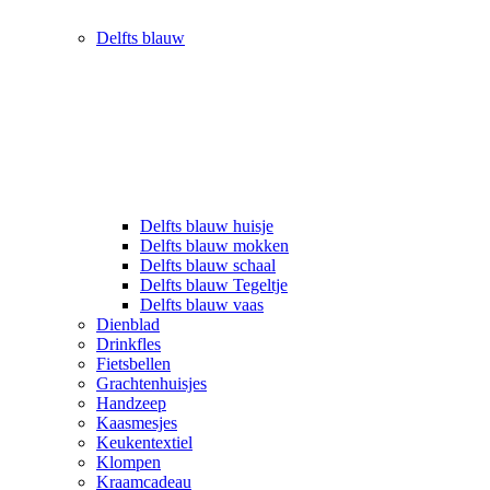
Delfts blauw
Delfts blauw huisje
Delfts blauw mokken
Delfts blauw schaal
Delfts blauw Tegeltje
Delfts blauw vaas
Dienblad
Drinkfles
Fietsbellen
Grachtenhuisjes
Handzeep
Kaasmesjes
Keukentextiel
Klompen
Kraamcadeau