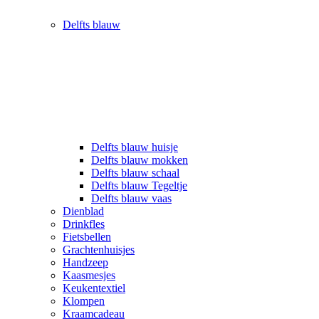
Delfts blauw
Delfts blauw huisje
Delfts blauw mokken
Delfts blauw schaal
Delfts blauw Tegeltje
Delfts blauw vaas
Dienblad
Drinkfles
Fietsbellen
Grachtenhuisjes
Handzeep
Kaasmesjes
Keukentextiel
Klompen
Kraamcadeau