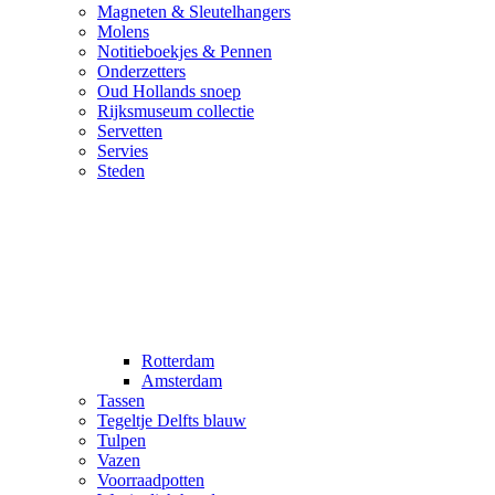
Magneten & Sleutelhangers
Molens
Notitieboekjes & Pennen
Onderzetters
Oud Hollands snoep
Rijksmuseum collectie
Servetten
Servies
Steden
Rotterdam
Amsterdam
Tassen
Tegeltje Delfts blauw
Tulpen
Vazen
Voorraadpotten