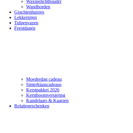
Waxinelichthouder
Wandborden
Grachtenhuisjes
Lekkernijen
Tulpenvazen
Feestdagen
Moederdag cadeau
Sinterklaascadeaus
Kerstpakket 2026
Kerstboomversiering
Kandelaars & Kaarsen
Relatiegeschenken