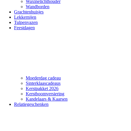
Waxinelichthouder
Wandborden
Grachtenhuisjes
Lekkernijen
Tulpenvazen
Feestdagen
Moederdag cadeau
Sinterklaascadeaus
Kerstpakket 2026
Kerstboomversiering
Kandelaars & Kaarsen
Relatiegeschenken