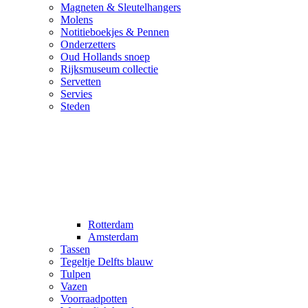
Magneten & Sleutelhangers
Molens
Notitieboekjes & Pennen
Onderzetters
Oud Hollands snoep
Rijksmuseum collectie
Servetten
Servies
Steden
Rotterdam
Amsterdam
Tassen
Tegeltje Delfts blauw
Tulpen
Vazen
Voorraadpotten