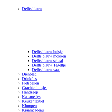
Delfts blauw
Delfts blauw huisje
Delfts blauw mokken
Delfts blauw schaal
Delfts blauw Tegeltje
Delfts blauw vaas
Dienblad
Drinkfles
Fietsbellen
Grachtenhuisjes
Handzeep
Kaasmesjes
Keukentextiel
Klompen
Kraamcadeau