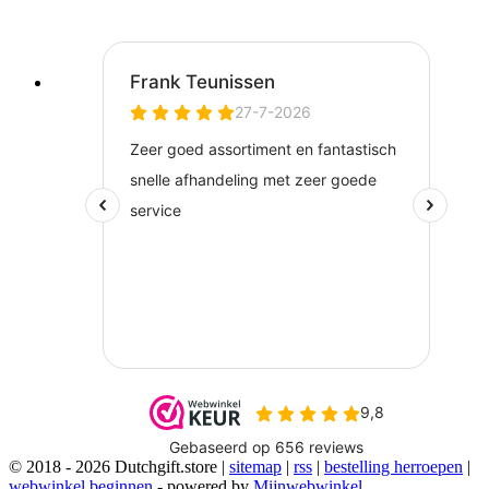
© 2018 - 2026 Dutchgift.store |
sitemap
|
rss
|
bestelling herroepen
|
webwinkel beginnen
- powered by
Mijnwebwinkel