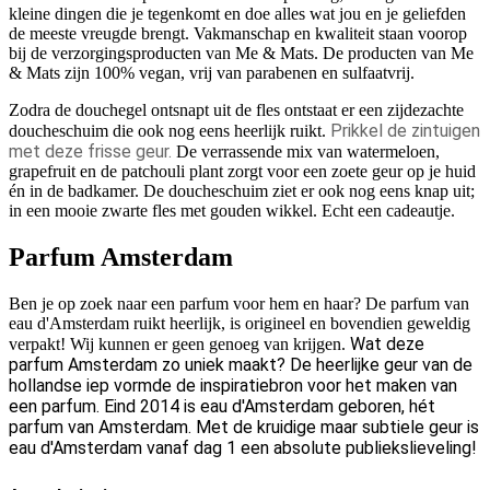
kleine dingen die je tegenkomt en doe alles wat jou en je geliefden
de meeste vreugde brengt. Vakmanschap en kwaliteit staan voorop
bij de verzorgingsproducten van Me & Mats. De producten van Me
& Mats zijn 100% vegan, vrij van parabenen en sulfaatvrij.
Zodra de douchegel ontsnapt uit de fles ontstaat er een zijdezachte
Prikkel de zintuigen
doucheschuim die ook nog eens heerlijk ruikt.
met deze frisse geur.
De verrassende mix van watermeloen,
grapefruit en de patchouli plant zorgt voor een zoete geur op je huid
én in de badkamer. De doucheschuim ziet er ook nog eens knap uit;
in een mooie zwarte fles met gouden wikkel. Echt een cadeautje.
Parfum Amsterdam
Ben je op zoek naar een parfum voor hem en haar? De parfum van
eau d'Amsterdam ruikt heerlijk, is origineel en bovendien geweldig
Wat deze
verpakt! Wij kunnen er geen genoeg van krijgen.
parfum Amsterdam zo uniek maakt?
De heerlijke geur van de
hollandse iep vormde de inspiratiebron voor het maken van
een parfum. Eind 2014 is eau d'Amsterdam geboren, hét
parfum van Amsterdam. Met de kruidige maar subtiele geur is
eau d'Amsterdam vanaf dag 1 een absolute publiekslieveling!