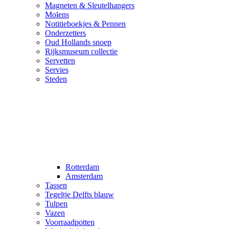
Magneten & Sleutelhangers
Molens
Notitieboekjes & Pennen
Onderzetters
Oud Hollands snoep
Rijksmuseum collectie
Servetten
Servies
Steden
Rotterdam
Amsterdam
Tassen
Tegeltje Delfts blauw
Tulpen
Vazen
Voorraadpotten