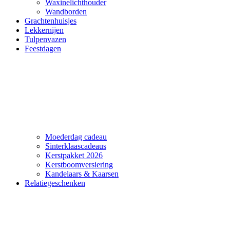
Waxinelichthouder
Wandborden
Grachtenhuisjes
Lekkernijen
Tulpenvazen
Feestdagen
Moederdag cadeau
Sinterklaascadeaus
Kerstpakket 2026
Kerstboomversiering
Kandelaars & Kaarsen
Relatiegeschenken