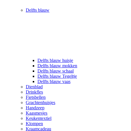
Delfts blauw
Delfts blauw huisje
Delfts blauw mokken
Delfts blauw schaal
Delfts blauw Tegeltje
Delfts blauw vaas
Dienblad
Drinkfles
Fietsbellen
Grachtenhuisjes
Handzeep
Kaasmesjes
Keukentextiel
Klompen
Kraamcadeau