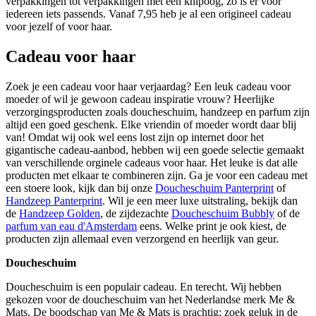
verpakkingen tot verpakkingen met een knipoog, zo is er voor
iedereen iets passends. Vanaf 7,95 heb je al een origineel cadeau
voor jezelf of voor haar.
Cadeau voor haar
Zoek je een cadeau voor haar verjaardag? Een leuk cadeau voor
moeder of wil je gewoon cadeau inspiratie vrouw? Heerlijke
verzorgingsproducten zoals doucheschuim, handzeep en parfum zijn
altijd een goed geschenk. Elke vriendin of moeder wordt daar blij
van! Omdat wij ook wel eens lost zijn op internet door het
gigantische cadeau-aanbod, hebben wij een goede selectie gemaakt
van verschillende orginele cadeaus voor haar. Het leuke is dat alle
producten met elkaar te combineren zijn. Ga je voor een cadeau met
een stoere look, kijk dan bij onze
Doucheschuim Panterprint
of
Handzeep Panterprint
. Wil je een meer luxe uitstraling, bekijk dan
de
Handzeep Golden
, de zijdezachte
Doucheschuim Bubbly
of de
parfum van eau d'Amsterdam
eens. Welke print je ook kiest, de
producten zijn allemaal even verzorgend en heerlijk van geur.
Doucheschuim
Doucheschuim is een populair cadeau. En terecht. Wij hebben
gekozen voor de doucheschuim van het Nederlandse merk Me &
Mats. De boodschap van Me & Mats is prachtig; zoek geluk in de