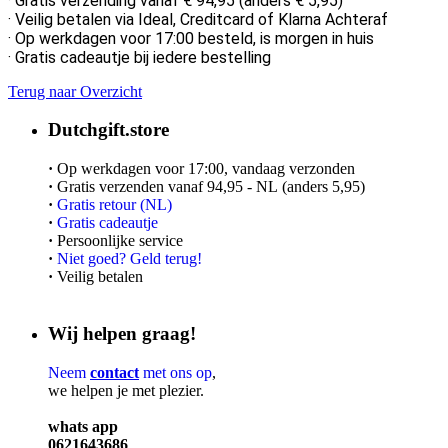
·
Gratis verzending vanaf € 94,95 (anders € 5,95)
·
Veilig betalen via Ideal, Creditcard of Klarna Achteraf
· Op werkdagen voor 17:00 besteld, is morgen in huis
· Gratis cadeautje bij iedere bestelling
Terug naar Overzicht
Dutchgift.store
·
Op werkdagen voor 17:00, vandaag verzonden
·
Gratis verzenden vanaf 94,95 - NL (anders 5,95)
·
Gratis retour (NL)
·
Gratis cadeautje
·
Persoonlijke service
·
Niet goed? Geld terug!
·
Veilig betalen
Wij helpen graag!
Neem
contact
met ons op
,
we helpen je met plezier.
whats app
0621643686