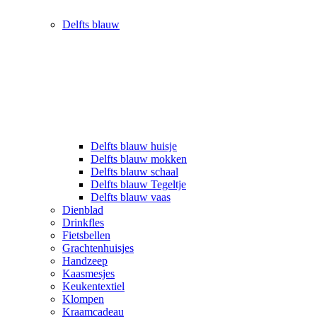
Delfts blauw
Delfts blauw huisje
Delfts blauw mokken
Delfts blauw schaal
Delfts blauw Tegeltje
Delfts blauw vaas
Dienblad
Drinkfles
Fietsbellen
Grachtenhuisjes
Handzeep
Kaasmesjes
Keukentextiel
Klompen
Kraamcadeau