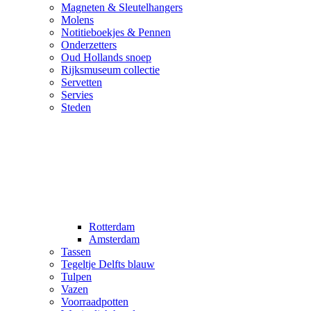
Magneten & Sleutelhangers
Molens
Notitieboekjes & Pennen
Onderzetters
Oud Hollands snoep
Rijksmuseum collectie
Servetten
Servies
Steden
Rotterdam
Amsterdam
Tassen
Tegeltje Delfts blauw
Tulpen
Vazen
Voorraadpotten