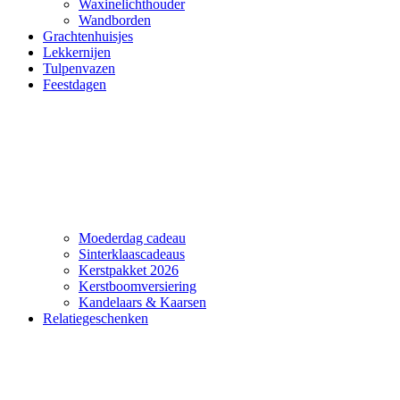
Waxinelichthouder
Wandborden
Grachtenhuisjes
Lekkernijen
Tulpenvazen
Feestdagen
Moederdag cadeau
Sinterklaascadeaus
Kerstpakket 2026
Kerstboomversiering
Kandelaars & Kaarsen
Relatiegeschenken