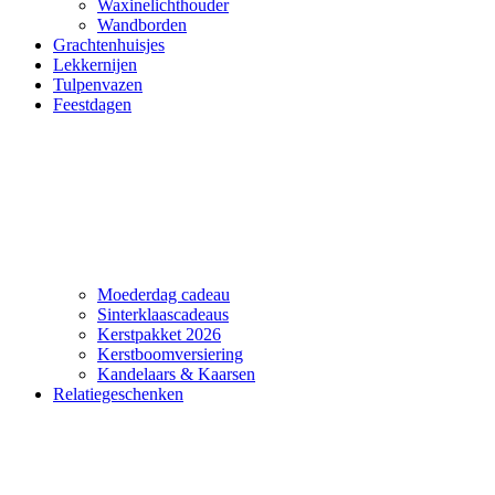
Waxinelichthouder
Wandborden
Grachtenhuisjes
Lekkernijen
Tulpenvazen
Feestdagen
Moederdag cadeau
Sinterklaascadeaus
Kerstpakket 2026
Kerstboomversiering
Kandelaars & Kaarsen
Relatiegeschenken