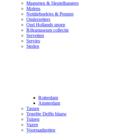
Magneten & Sleutelhangers
Molens
Notitieboekjes & Pennen
Onderzetters
Oud Hollands snoep
Rijksmuseum collectie
Servetten
Servies
Steden
Rotterdam
Amsterdam
Tassen
Tegeltje Delfts blauw
Tulpen
Vazen
Voorraadpotten