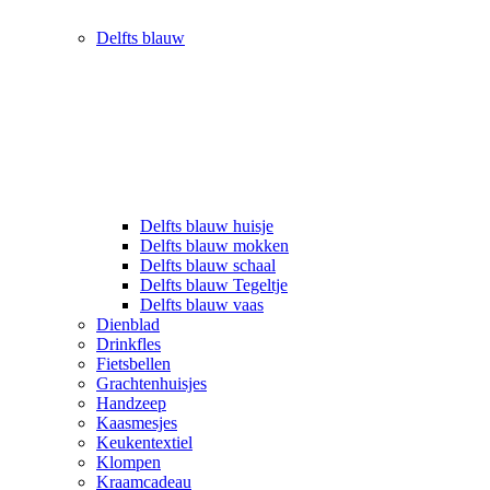
Delfts blauw
Delfts blauw huisje
Delfts blauw mokken
Delfts blauw schaal
Delfts blauw Tegeltje
Delfts blauw vaas
Dienblad
Drinkfles
Fietsbellen
Grachtenhuisjes
Handzeep
Kaasmesjes
Keukentextiel
Klompen
Kraamcadeau