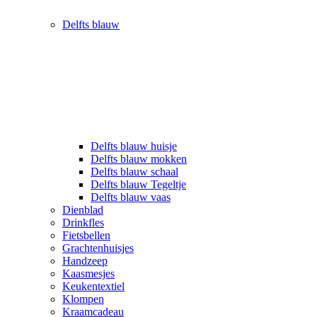
Delfts blauw
Delfts blauw huisje
Delfts blauw mokken
Delfts blauw schaal
Delfts blauw Tegeltje
Delfts blauw vaas
Dienblad
Drinkfles
Fietsbellen
Grachtenhuisjes
Handzeep
Kaasmesjes
Keukentextiel
Klompen
Kraamcadeau