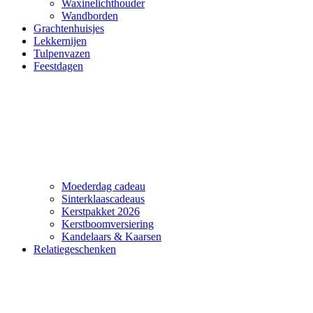
Waxinelichthouder
Wandborden
Grachtenhuisjes
Lekkernijen
Tulpenvazen
Feestdagen
Moederdag cadeau
Sinterklaascadeaus
Kerstpakket 2026
Kerstboomversiering
Kandelaars & Kaarsen
Relatiegeschenken