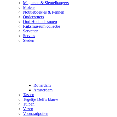
Magneten & Sleutelhangers
Molens
Notitieboekjes & Pennen
Onderzetters
Oud Hollands snoep
Rijksmuseum collectie
Servetten
Servies
Steden
Rotterdam
Amsterdam
Tassen
Tegeltje Delfts blauw
Tulpen
Vazen
Voorraadpotten