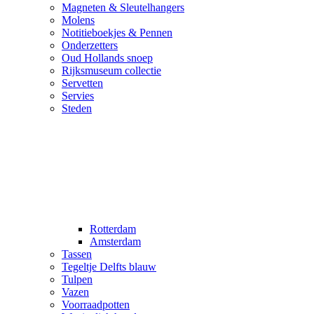
Magneten & Sleutelhangers
Molens
Notitieboekjes & Pennen
Onderzetters
Oud Hollands snoep
Rijksmuseum collectie
Servetten
Servies
Steden
Rotterdam
Amsterdam
Tassen
Tegeltje Delfts blauw
Tulpen
Vazen
Voorraadpotten