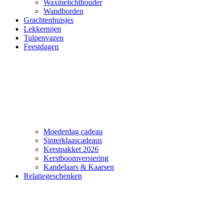
Waxinelichthouder
Wandborden
Grachtenhuisjes
Lekkernijen
Tulpenvazen
Feestdagen
Moederdag cadeau
Sinterklaascadeaus
Kerstpakket 2026
Kerstboomversiering
Kandelaars & Kaarsen
Relatiegeschenken