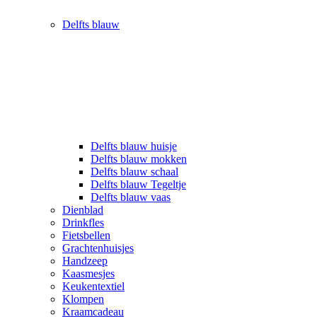
Delfts blauw
Delfts blauw huisje
Delfts blauw mokken
Delfts blauw schaal
Delfts blauw Tegeltje
Delfts blauw vaas
Dienblad
Drinkfles
Fietsbellen
Grachtenhuisjes
Handzeep
Kaasmesjes
Keukentextiel
Klompen
Kraamcadeau