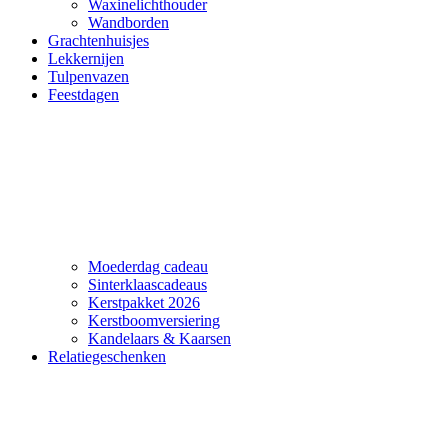
Waxinelichthouder
Wandborden
Grachtenhuisjes
Lekkernijen
Tulpenvazen
Feestdagen
Moederdag cadeau
Sinterklaascadeaus
Kerstpakket 2026
Kerstboomversiering
Kandelaars & Kaarsen
Relatiegeschenken