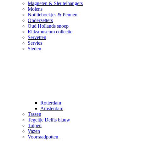
Magneten & Sleutelhangers
Molens
Notitieboekjes & Pennen
Onderzetters
Oud Hollands snoep
Rijksmuseum collectie
Servetten
Servies
Steden
Rotterdam
Amsterdam
Tassen
Tegeltje Delfts blauw
Tulpen
Vazen
Voorraadpotten