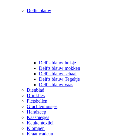
Delfts blauw
Delfts blauw huisje
Delfts blauw mokken
Delfts blauw schaal
Delfts blauw Tegeltje
Delfts blauw vaas
Dienblad
Drinkfles
Fietsbellen
Grachtenhuisjes
Handzeep
Kaasmesjes
Keukentextiel
Klompen
Kraamcadeau